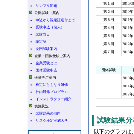
第１回
2010/08
サンプル問題
第２回
2010
公開試験ご案内
第３回
2011
申込から認定証送付まで
受験申込（個人）
第４回
2011
試験当日
第５回
2012
認定証
第６回
2012
次回試験案内
第７回
2013
企業・団体受験ご案内
企業受験とは
団体試験
団体受験申込
研修等ご案内
2010
検定にともなう研修
2011
社内研修プログラム
2012
インストラクター紹介
実施状況
試験結果の傾向
試験結果分
リスク検定実施大学
以下のグラフは、