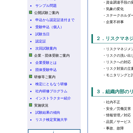
・資金調達手段の
サンプル問題
・気象の変化
公開試験ご案内
・ステークホルダ
申込から認定証送付まで
・企業不祥事
受験申込（個人）
試験当日
２．リスクマネ
認定証
次回試験案内
・リスクマネジメ
企業・団体受験ご案内
・リスクの洗い出
・リスクへの対応
企業受験とは
・リスク対策の立
団体受験申込
・モニタリングと
研修等ご案内
検定にともなう研修
社内研修プログラム
３．組織内部の
インストラクター紹介
・社内不正
実施状況
・安全／労働災害
試験結果の傾向
・情報管理／対応
リスク検定実施大学
・品質／サービス
・事故、故障