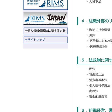
・人材不足
４．組織外部の
・政治／社会情勢
・風評
・第三者による攻
・事業継続計画
５．法規制に関
・民法
・独占禁止法
・消費者基本法
・個人情報保護法
・商標法
・安全配慮義務
６．組織経営、