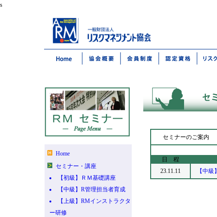
s
セミナ
Home
日 程
セミナー・講座
23.11.11
【中級
【初級】ＲＭ基礎講座
【中級】R管理担当者育成
【上級】RMインストラクタ
ー研修