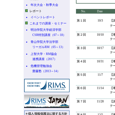
年次大会・秋季大会
レポート
No.
Date
イベントレポート
第１回
10/3
【
これまでの講座・セミナー
テ
明治学院大学経済学部
第２回
10/10
【
CSR特別講座（07～18）
テ
青山学院大学法学部
リーガルRM（05～13）
第３回
10/17
【
テ
上智大学・RM協会
連携講座（2017）
第４回
10/31
【
テ
危機管理勉強会
齋藤塾（2013～14）
第５回
11/7
【
テ
第６回
11/14
【
テ
第７回
11/28
【
テ
第８回
12/5
【