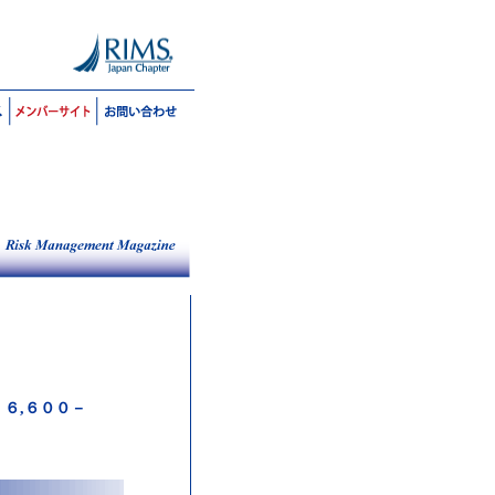
\ ６,６００－