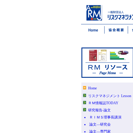
Home
リスクマネジメント Lesson
ＲＭ情報誌TODAY
研究報告-論文
ＲＩＭＳ理事長講演
論文―研究会
論文―専門家