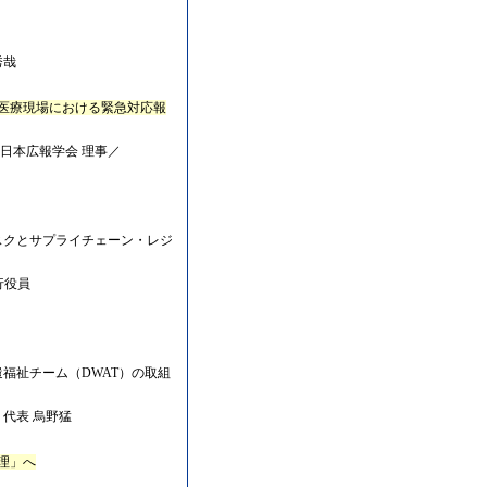
秀哉
医療現場における緊急対応報
日本広報学会 理事／
スクとサプライチェーン・レジ
行役員
福祉チーム（DWAT）の取組
代表 烏野猛
理」へ