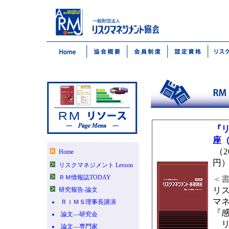
『
座
（2
Home
円
リスクマネジメント Lesson
ＲＭ情報誌TODAY
＜
リ
研究報告-論文
マ
ＲＩＭＳ理事長講演
『
論文―研究会
リ
論文―専門家