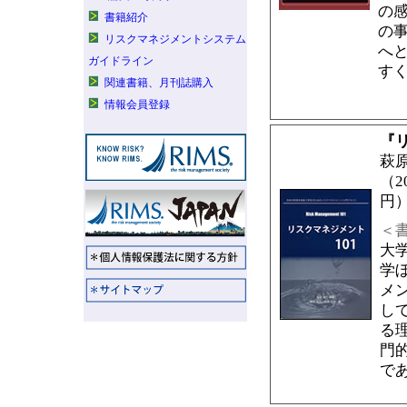
の
書籍紹介
の
リスクマネジメントシステム
へ
ガイドライン
す
関連書籍、月刊誌購入
情報会員登録
『
萩
（2
円
＜
大
学
メ
し
る
門
で