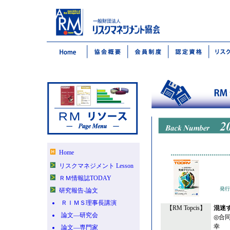
Home
リスクマネジメント Lesson
ＲＭ情報誌TODAY
発行
研究報告-論文
ＲＩＭＳ理事長講演
【RM Topcis】
混迷
論文―研究会
◎合同
幸
論文―専門家