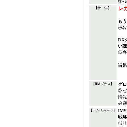
駿河
レ
【特 集】
もう
◎名
DX
い課
◎弁
編集
グロ
【RMプラス】
◎ゼ
情報
会顧
IM
【ERM Academy】
戦略
◎リ