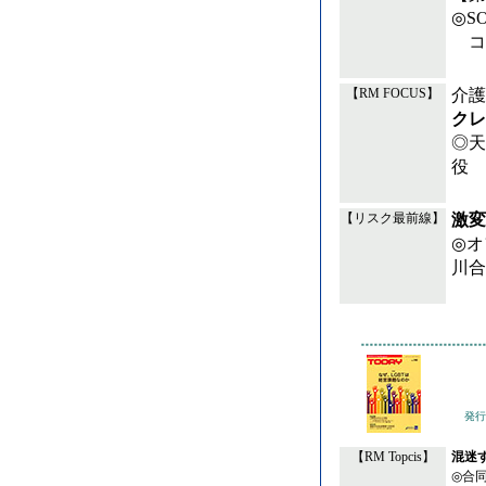
◎S
コ
介護
【RM FOCUS】
クレ
◎天
役 
激変
【リスク最前線】
◎オ
川合
発行
【RM Topcis】
混迷す
◎合同