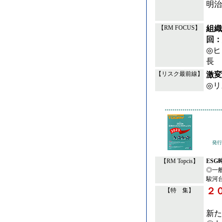
明治
組織
【RM FOCUS】
回：
◎ヒ
長 
激変
【リスク最前線】
◎リ
発行
【RM Topcis】
ESG
◎一
駿河
２
【特 集】
新た