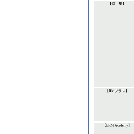
【特 集】
【RMプラス】
【ERM Academy】