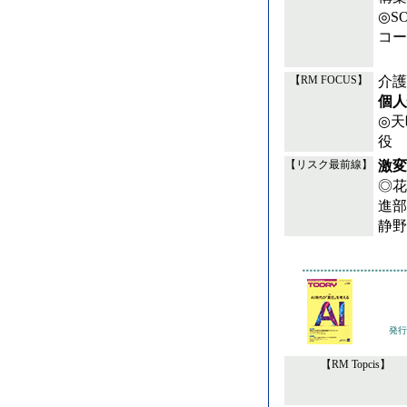
◎S
コー
介護
【RM FOCUS】
個人
◎天
役 
激変
【リスク最前線】
◎花
進部
静野
発行
【RM Topcis】