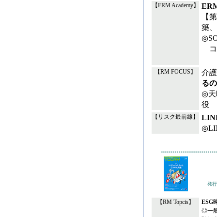
ER
【ERM Academy】
【第
築、
◎S
コ
介護
【RM FOCUS】
るの
◎天
役 
LI
【リスク最前線】
◎L
発行
【RM Topcis】
ESG
◎一