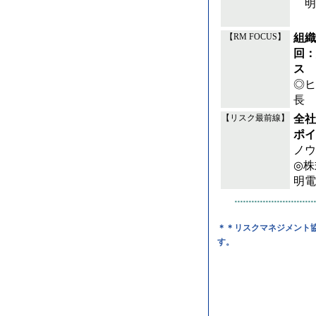
明
組織
【RM FOCUS】
回：
ス
◎ヒ
長 
全社
【リスク最前線】
ポイ
ノウ
◎株
明電
＊＊リスクマネジメント
す。