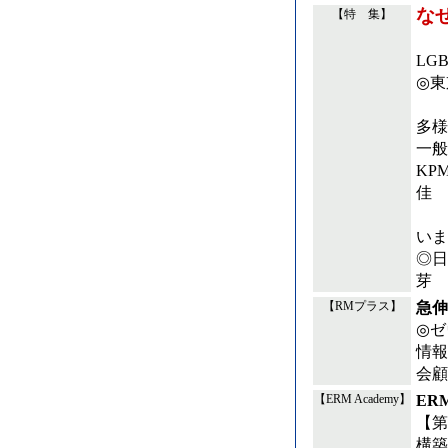
な
【特 集】
LG
◎東
多様
一般
KP
佳
いま
◎日
芽
急伸
【RMプラス】
◎ゼ
情報
会顧
ER
【ERM Academy】
【第
構築