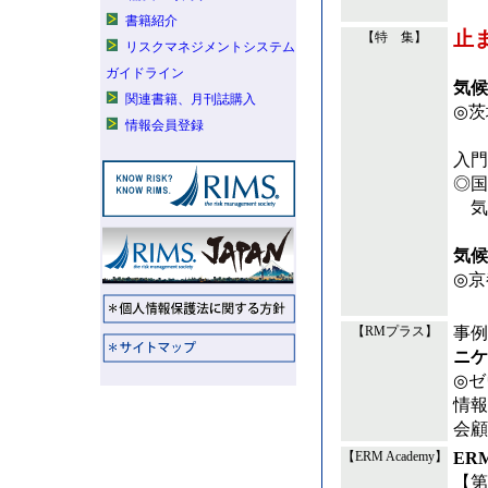
書籍紹介
止
【特 集】
リスクマネジメントシステム
ガイドライン
気候
関連書籍、月刊誌購入
◎茨
情報会員登録
入門
◎国
気
気候
◎京
事例
【RMプラス】
ニケ
◎ゼ
情報
会顧
ER
【ERM Academy】
【第