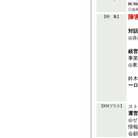
BCM
◎合同
障
【特 集】
対話
◎弁
経営
事業
◎東
鈴木
ーロ
スト
【RMプラス】
運営
◎ゼ
情報
会顧