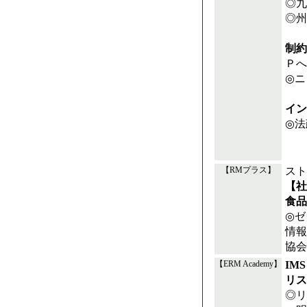
◎九
◎州
制約
Ｐへ
◎ニ
イン
◎法
スト
【RMプラス】
【社
食品
◎ゼ
情
協会
IM
【ERM Academy】
リス
◎リ