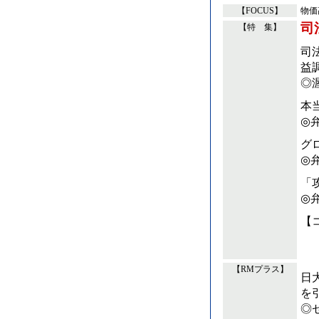
【FOCUS】
物価
司
【特 集】
司
益
◎
本
◎
グ
◎
「
◎
【
【RMプラス】
日
を
◎