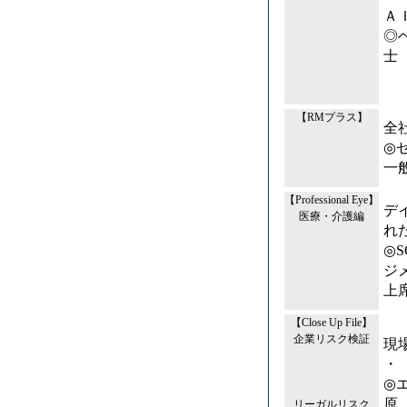
Ａ
◎
士
【RMプラス】
全
◎
一
【Professional Eye】
デ
医療・介護編
れ
◎
ジ
上
【Close Up File】
企業リスク検証
現
・
◎
原
リーガルリスク