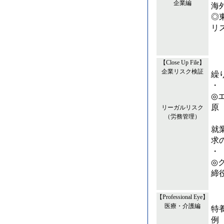
企業編
海
◎
リ
主
【Close Up File】
企業リスク検証
繰
・
◎
原
リーガルリスク
（労務管理）
就
求
・
◎
締
リ
【Professional Eye】
医療・介護編
特
例