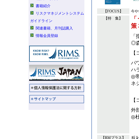
書籍紹介
【FOCUS】
今や
リスクマネジメントシステム
「
【特 集】
ガイドライン
策
関連書籍、月刊誌購入
「
情報会員登録
◎
【
パ
ハ
◎
ネ
渡
【
外
◎
反
【RMプラス】