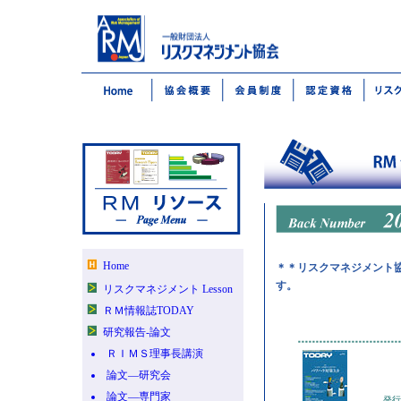
Home
＊＊リスクマネジメント
す。
リスクマネジメント Lesson
ＲＭ情報誌TODAY
研究報告-論文
ＲＩＭＳ理事長講演
論文―研究会
論文―専門家
発行