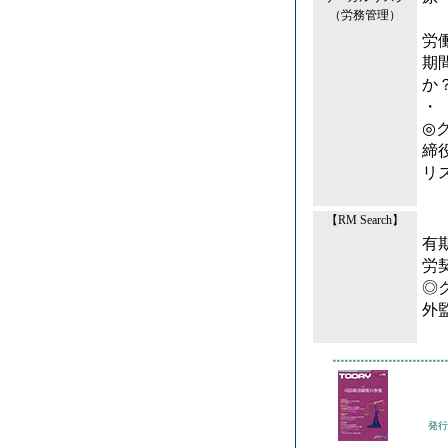
（労務管理）
労
期
か
・
◎
締
リ
【RM Search】
有
労
◎
外
発行