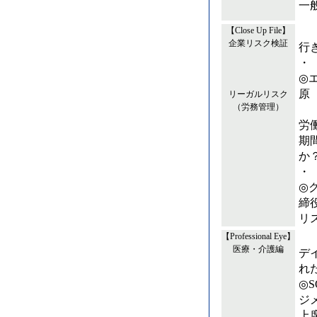
一
【Close Up File】
企業リスク検証
行
・
◎
原
リーガルリスク
（労務管理）
労
期
か
・
◎
締
リ
【Professional Eye】
医療・介護編
デ
れ
◎
ジ
上