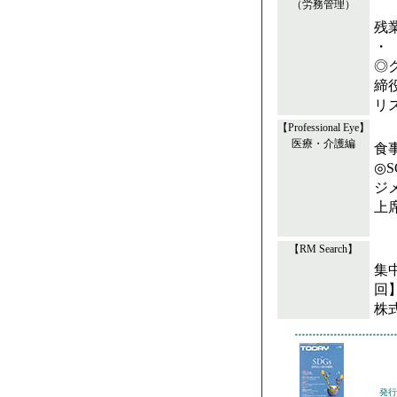
（労務管理）
残
・
◎
締
リ
【Professional Eye】
医療・介護編
食
◎
ジ
上
【RM Search】
集中
回
株
発行