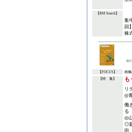
【RM Search】
集中
回
株
発行
【FOCUS】
画像
も
【特 集】
リ
◎
働
る
◎
◎
田