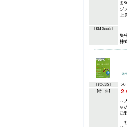
◎
ジ
上
【RM Search】
集中解
株
発行
【FOCUS】
つい
２
【特 集】
～
材
◎
社