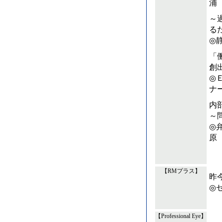
浦
～
る
◎
「
創
◎
ナ
内
～
◎
原
【RMプラス】
昨
◎
一
【Professional Eye】