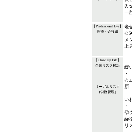
◎
一
老
【Professional Eye】
医療・介護編
◎
メ
上
【Close Up File】
企業リスク検証
緩
・
◎
原
リーガルリスク
（労務管理）
い
・
◎
締
リ