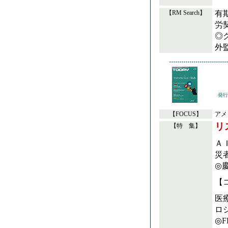
有
【RM Search】
労
◎
外
発行
【FOCUS】
アメ
リ
【特 集】
Ａ
災
◎
【
医
ロ
◎