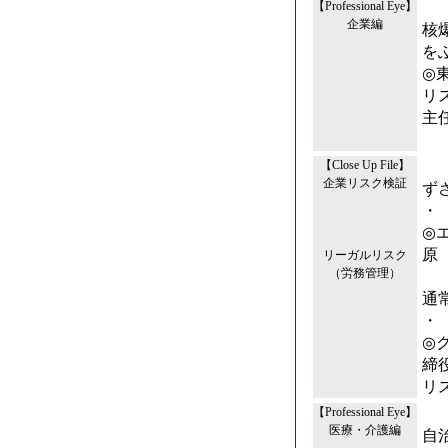
【Professional Eye】
企業編
核
を
◎
リ
主
【Close Up File】
企業リスク検証
ず
・
◎
原
リーガルリスク
（労務管理）
通
・
◎
締
リ
【Professional Eye】
医療・介護編
自