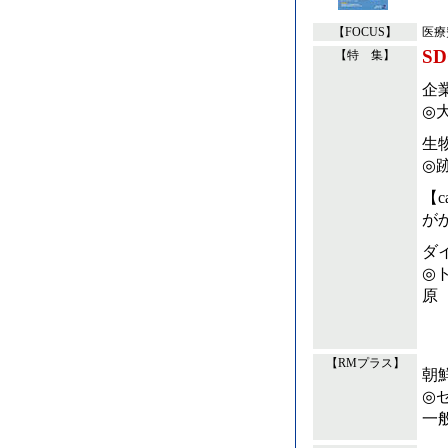
【FOCUS】
医療
S
【特 集】
企
◎
生
◎
【
が
ダ
◎
原
【RMプラス】
朝
◎
一