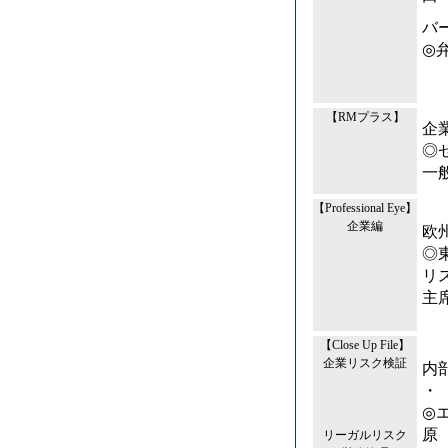
バ
◎
【RMプラス】
企
◎
一
【Professional Eye】
企業編
欧
◎
リ
主
【Close Up File】
企業リスク検証
内
・
◎
原
リーガルリスク