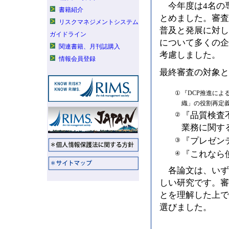
今年度は4名の
書籍紹介
とめました。審査
リスクマネジメントシステム
普及と発展に対し
ガイドライン
について多くの企
関連書籍、月刊誌購入
考慮しました。
情報会員登録
最終審査の対象と
①
『DCP推進によ
織」の役割再定義
『品質検査
②
業務に関す
『プレゼン
③
『これなら
④
各論文は、いず
しい研究です。審
とを理解した上で
選びました。