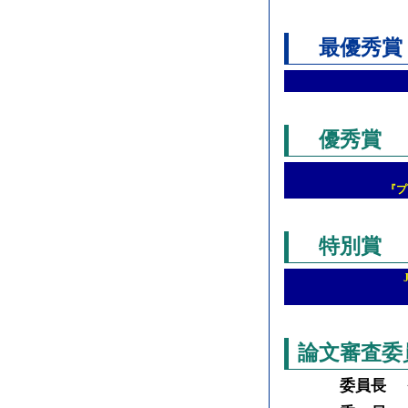
最優秀賞
優秀賞
『プ
特別賞
論文審査委
委員長