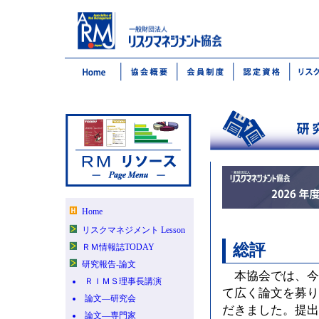
Home
リスクマネジメント Lesson
総評
ＲＭ情報誌TODAY
研究報告-論文
本協会では、今
ＲＩＭＳ理事長講演
て広く論文を募り
論文―研究会
だきました。提出
論文―専門家