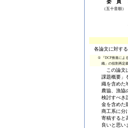
委 員
（五十音順）
各論文に対する
①
『DCP推進によ
織」の役割再定義
この論文は
課題概要」
織を含めた
農協、漁協
検討すべき
金を含めた
商工系に分け
寄稿すると
良いと思い