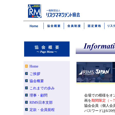
Home
ご挨拶
協会概要
これまでの歩み
理事・顧問
会場での模様をオン
画を
期間限定（～7
RIMS日本支部
協会会員（個人会員
定款・会員規程
パスワードは6/2