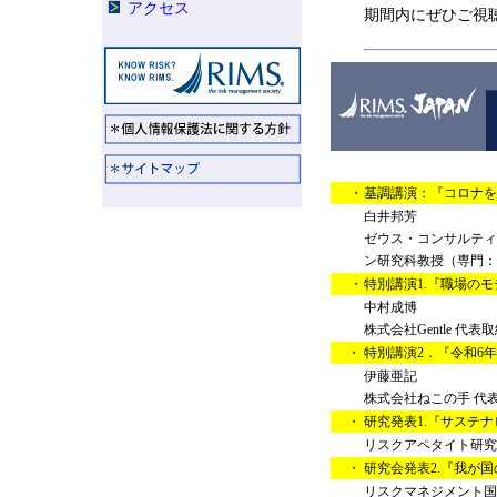
アクセス
期間内にぜひご視
・
基調講演：『コロナを
白井邦芳
ゼウス・コンサルティ
ン研究科教授（専門：
・
特別講演1.『職場の
中村成博
株式会社Gentle 
・
特別講演2．『令和6
伊藤亜記
株式会社ねこの手 代
・
研究発表1.『サステ
リスクアペタイト研究会
・
研究会発表2.『我が
リスクマネジメント国