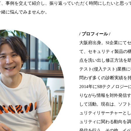
て、事例を交えて紹介し、振り返っていただく時間にしたいと思っ
一緒に悩んでみませんか。
/ プロフィール /
大阪府出身。SI企業にて
て、セキュリティ製品の
点を洗い出し修正方法を
テスト(侵入テスト)業務
問わず多くの診断実績を
2014年にSBテクノロジ
りながら情報を対外発信
して活動。現在は、ソフ
ュリティリサーチャーと
ュリティに関わる動向を
発信を行う。その他、イ