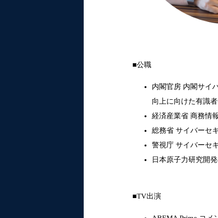
■公職
内閣官房 内閣サイ
向上に向けた有識者
経済産業省 商務情
総務省 サイバーセ
警視庁 サイバーセ
日本原子力研究開発
■TV出演